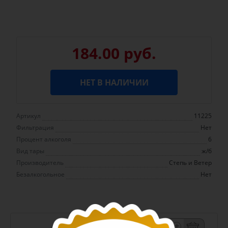
184.00 руб.
НЕТ В НАЛИЧИИ
Артикул
11225
Фильтрация
Нет
Процент алкоголя
6
Вид тары
ж/б
Производитель
Степь и Ветер
Безалкогольное
Нет
-
+