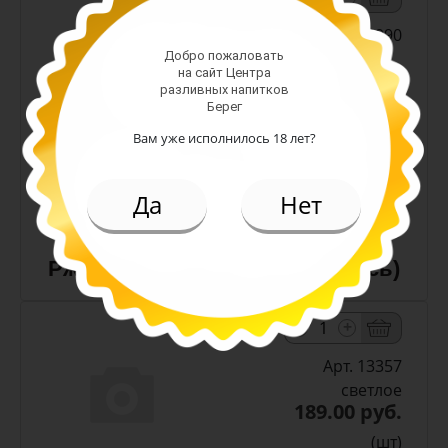
Арт. 10990
Добро пожаловать
на сайт Центра
разливных напитков
темное
Берег
Алк: 5%
Вам уже исполнилось 18 лет?
Плотность: 11.6%
186.00 руб.
(шт)
Да
Нет
Пиво Лидское Жигулевское
Ржаное 5,0% с/т 0,5 л (Беларусь)
-
+
Арт. 13357
светлое
189.00 руб.
(шт)