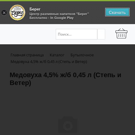
Берег
Скачать
×
Центр разливных напитков "Берег"
Бесплатно - In Google Play
Главная страница
Каталог
Бутылочное
Медовуха 4,5% ж/б 0,45 л (Степь и Ветер)
Медовуха 4,5% ж/б 0,45 л (Степь и
Ветер)