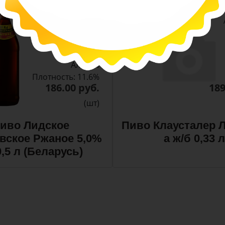
-
-
+
Арт. 10990
темное
Алк: 5%
Плотность: 11.6%
186.00 руб.
189
(шт)
иво Лидское
Пиво Клаусталер Л
вское Ржаное 5,0%
а ж/б 0,33 л
0,5 л (Беларусь)