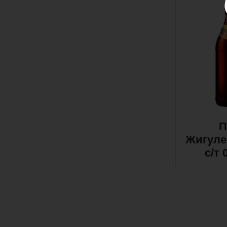
П
Жигуле
с/т 