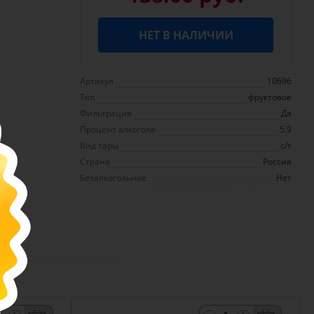
НЕТ В НАЛИЧИИ
Артикул
10696
Тип
фруктовое
Фильтрация
Да
Процент алкоголя
5.9
Вид тары
с/т
Страна
Россия
Безалкогольное
Нет