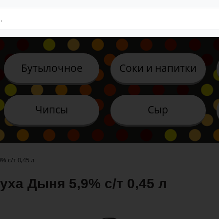
Бутылочное
Соки и напитки
Чипсы
Сыр
 с/т 0,45 л
ха Дыня 5,9% с/т 0,45 л