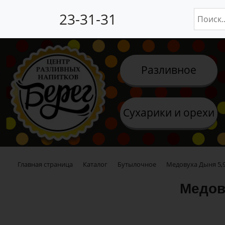
23-31-31
Разливное
Сухарики и орехи
Главная страница
Каталог
Бутылочное
Медовуха Дыня 5,9%
Медову