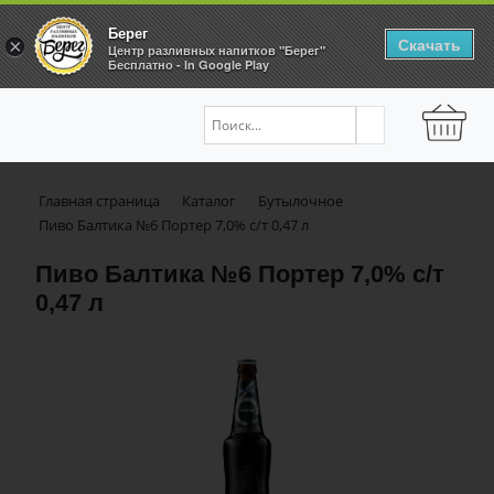
Берег
Скачать
×
Центр разливных напитков "Берег"
Бесплатно - In Google Play
Главная страница
Каталог
Бутылочное
Пиво Балтика №6 Портер 7,0% с/т 0,47 л
Пиво Балтика №6 Портер 7,0% с/т
0,47 л