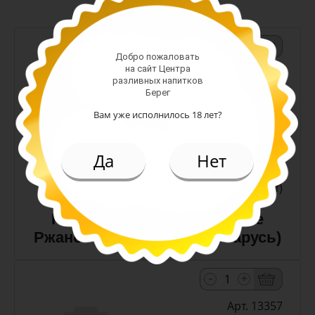
-
+
Добро пожаловать
на сайт Центра
Арт. 10990
разливных напитков
Берег
Вам уже исполнилось 18 лет?
темное
Алк: 5%
Плотность: 11.6%
Да
Нет
186.00 руб.
(шт)
Пиво Лидское Жигулевское
Ржаное 5,0% с/т 0,5 л (Беларусь)
-
+
Арт. 13357