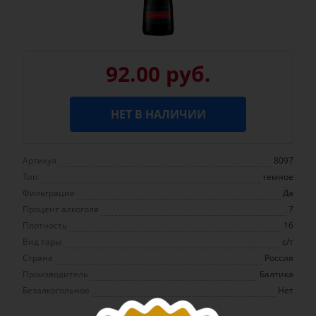
92.00 руб.
НЕТ В НАЛИЧИИ
Артикул
8097
Тип
темное
Фильтрация
Да
Процент алкоголя
7
Плотность
16
Вид тары
с/т
Страна
Россия
Производитель
Балтика
Безалкогольное
Нет