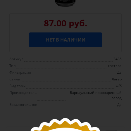
87.00 руб.
НЕТ В НАЛИЧИИ
Артикул
3435
Тип
светлое
Фильтрация
Да
Стиль
Лагер
Вид тары
ж/б
Производитель
Барнаульский пивоваренный
завод
Безалкогольное
Да