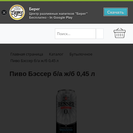
Берег
Скачать
×
Центр разливных напитков "Берег"
Бесплатно - In Google Play
Главная страница
Каталог
Бутылочное
Пиво Бэссер б/а ж/б 0,45 л
Пиво Бэссер б/а ж/б 0,45 л