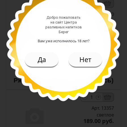
-
+
Арт. 10990
Добро пожаловать
на сайт Центра
разливных напитков
темное
Берег
Алк: 5%
Вам уже исполнилось 18 лет?
Плотность: 11.6%
186.00 руб.
Да
Нет
(шт)
Пиво Лидское Жигулевское
Ржаное 5,0% с/т 0,5 л (Беларусь)
-
+
Арт. 13357
светлое
189.00 руб.