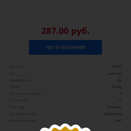
287.00 руб.
НЕТ В НАЛИЧИИ
Артикул
12863
Тип
светлое
Фильтрация
Да
Стиль
Лагер
Процент алкоголя
5
Плотность
11
Вид тары
Бочонок
Производитель
Будвайзер
Безалкогольное
Нет