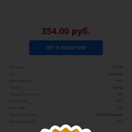
354.00 руб.
НЕТ В НАЛИЧИИ
Артикул
12374
Тип
светлое
Фильтрация
Нет
Стиль
Лагер
Процент алкоголя
5.8
Плотность
13.5
Вид тары
с/т
Производитель
Камба Бавария
Безалкогольное
Нет