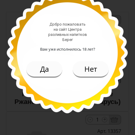
-
+
Добро пожаловать
на сайт Центра
Арт. 10990
разливных напитков
Берег
Вам уже исполнилось 18 лет?
темное
Алк: 5%
Плотность: 11.6%
Да
Нет
186.00 руб.
(шт)
Пиво Лидское Жигулевское
Ржаное 5,0% с/т 0,5 л (Беларусь)
-
+
Арт. 13357