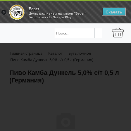
Берег
Скачать
×
Центр разливных напитков "Берег"
Бесплатно - In Google Play
Главная страница
Каталог
Бутылочное
Пиво Камба Дункель 5,0% с/т 0,5 л (Германия)
Пиво Камба Дункель 5,0% с/т 0,5 л
(Германия)