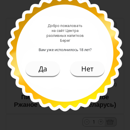
-
+
Добро пожаловать
на сайт Центра
разливных напитков
Арт. 10990
Берег
Вам уже исполнилось 18 лет?
темное
Алк: 5%
Да
Нет
Плотность: 11.6%
186.00 руб.
(шт)
Пиво Лидское Жигулевское
Ржаное 5,0% с/т 0,5 л (Беларусь)
-
+