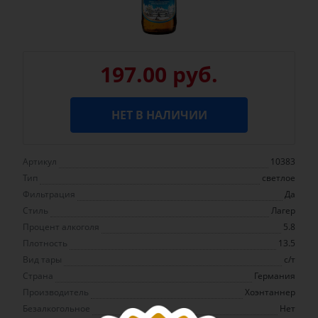
197.00 руб.
НЕТ В НАЛИЧИИ
Артикул
10383
Тип
светлое
Фильтрация
Да
Стиль
Лагер
Процент алкоголя
5.8
Плотность
13.5
Вид тары
с/т
Страна
Германия
Производитель
Хоэнтаннер
Безалкогольное
Нет