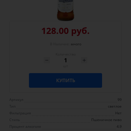
128.00 руб.
В Наличие:
много
Количество
шт
КУПИТЬ
Артикул
99
Тип
светлое
Фильтрация
Нет
Стиль
Пшеничное пиво
Процент алкоголя
4.9