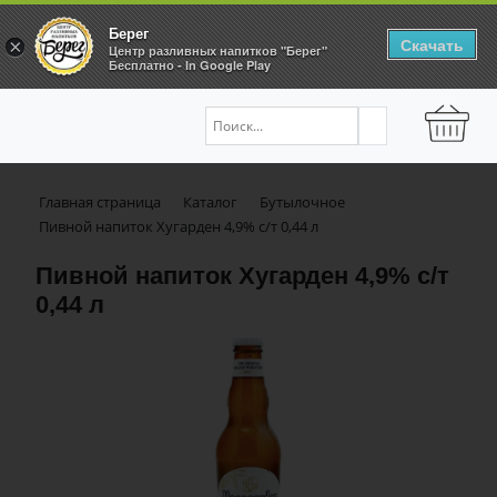
Берег
Скачать
×
Центр разливных напитков "Берег"
Бесплатно - In Google Play
Главная страница
Каталог
Бутылочное
Пивной напиток Хугарден 4,9% с/т 0,44 л
Пивной напиток Хугарден 4,9% с/т
0,44 л