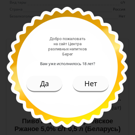
Вид тары
с/т
Страна
Россия
Безалкогольное
Нет
Добро пожаловать
на сайт Центра
-
+
разливных напитков
Берег
Арт. 10990
Вам уже исполнилось 18 лет?
темное
Да
Нет
Алк: 5%
Плотность: 11.6%
186.00 руб.
(шт)
Пиво Лидское Жигулевское
Ржаное 5,0% с/т 0,5 л (Беларусь)