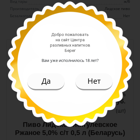
Вид тары
ж/б
Производитель
Лидское пиво
Безалкогольное
Нет
Добро пожаловать
на сайт Центра
разливных напитков
-
+
Берег
Арт. 10990
Вам уже исполнилось 18 лет?
Да
Нет
темное
Алк: 5%
Плотность: 11.6%
186.00 руб.
(шт)
Пиво Лидское Жигулевское
Ржаное 5,0% с/т 0,5 л (Беларусь)