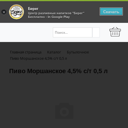
Берег
Скачать
×
Центр разливных напитков "Берег"
Бесплатно - In Google Play
Главная страница
Каталог
Бутылочное
Пиво Моршанское 4,5% с/т 0,5 л
Пиво Моршанское 4,5% с/т 0,5 л