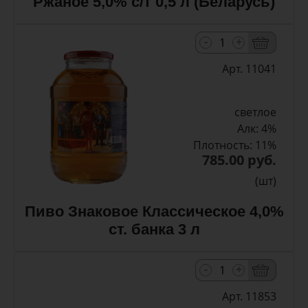
Ржаное 5,0% с/т 0,5 л (Беларусь)
-
+
Арт. 11041
светлое
Алк: 4%
Плотность: 11%
785.00 руб.
(шт)
Пиво Знаковое Классическое 4,0%
ст. банка 3 л
-
+
Арт. 11853