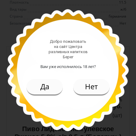
Плотность
11.5
Вид тары
ж/б
Страна
Германия
Безалкогольное
Нет
Добро пожаловать
на сайт Центра
разливных напитков
-
+
Берег
Арт. 10990
Вам уже исполнилось 18 лет?
Да
Нет
темное
Алк: 5%
Плотность: 11.6%
186.00 руб.
(шт)
Пиво Лидское Жигулевское