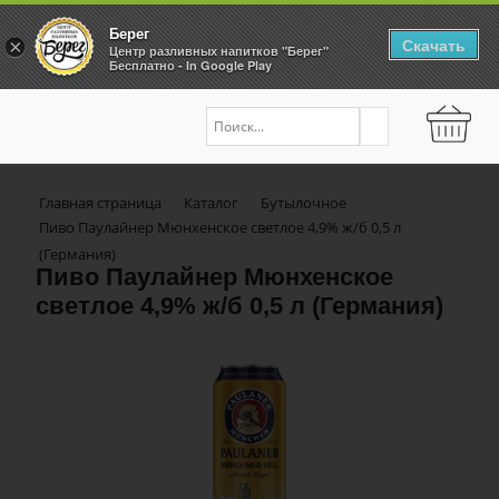
Берег
Скачать
×
Центр разливных напитков "Берег"
Бесплатно - In Google Play
Главная страница
Каталог
Бутылочное
Пиво Паулайнер Мюнхенское светлое 4,9% ж/б 0,5 л
(Германия)
Пиво Паулайнер Мюнхенское
светлое 4,9% ж/б 0,5 л (Германия)