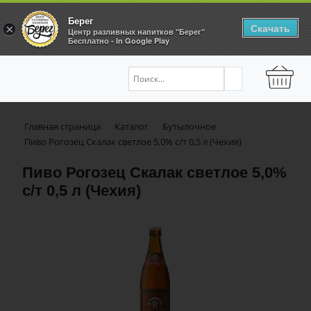
Берег
Скачать
×
Центр разливных напитков "Берег"
Бесплатно - In Google Play
Главная страница
Каталог
Бутылочное
Пиво Рогозец Скалак светлое 5,0% с/т 0,5 л (Чехия)
Пиво Рогозец Скалак светлое 5,0%
с/т 0,5 л (Чехия)