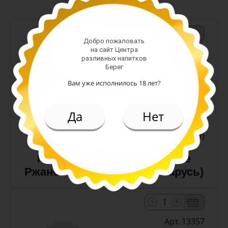
-
+
Добро пожаловать
на сайт Центра
Арт. 10990
разливных напитков
Берег
Вам уже исполнилось 18 лет?
темное
Алк: 5%
Плотность: 11.6%
Да
Нет
186.00 руб.
(шт)
Пиво Лидское Жигулевское
Ржаное 5,0% с/т 0,5 л (Беларусь)
-
+
Арт. 13357