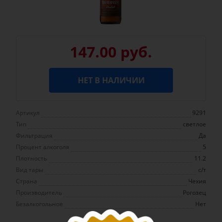
147.00 руб.
НЕТ В НАЛИЧИИ
Артикул
9291
Тип
светлое
Фильтрация
Да
Процент алкоголя
5
Плотность
11.2
Вид тары
с/т
Страна
Чехия
Производитель
Рогозец
Безалкогольное
Нет