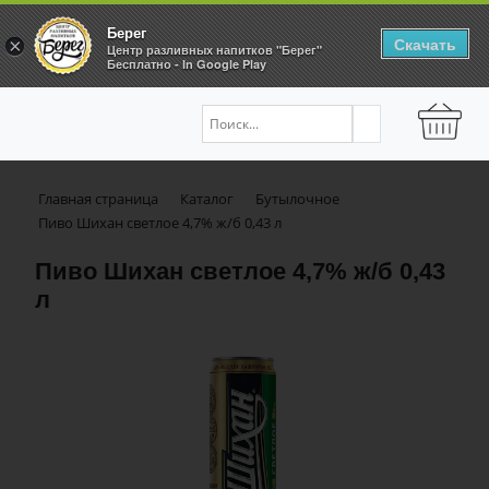
Берег
Скачать
×
Центр разливных напитков "Берег"
Бесплатно - In Google Play
Главная страница
Каталог
Бутылочное
Пиво Шихан светлое 4,7% ж/б 0,43 л
Пиво Шихан светлое 4,7% ж/б 0,43
л