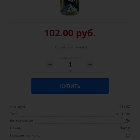
102.00 руб.
В Наличие:
много
Количество
шт
КУПИТЬ
Артикул
11792
Тип
светлое
Фильтрация
Да
Стиль
Лагер
Процент алкоголя
4.7