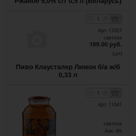
Ржаное 5,0% с/т 0,5 л (Беларусь)
-
+
Арт. 13357
светлое
189.00 руб.
(шт)
Пиво Клаусталер Лимон б/а ж/б
0,33 л
-
+
Арт. 11041
светлое
Алк: 4%