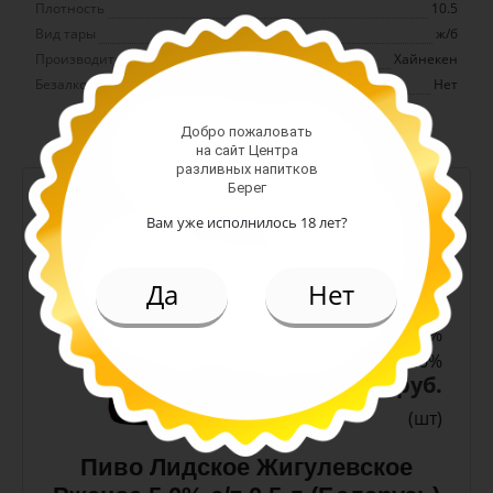
Плотность
10.5
Вид тары
ж/б
Производитель
Хайнекен
Безалкогольное
Нет
Добро пожаловать
на сайт Центра
разливных напитков
Берег
-
+
Вам уже исполнилось 18 лет?
Арт. 10990
Да
Нет
темное
Алк: 5%
Плотность: 11.6%
186.00 руб.
(шт)
Пиво Лидское Жигулевское