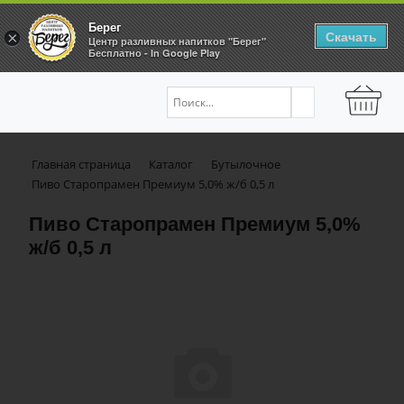
Берег
Скачать
×
Центр разливных напитков "Берег"
Бесплатно - In Google Play
Главная страница
Каталог
Бутылочное
Пиво Старопрамен Премиум 5,0% ж/б 0,5 л
Пиво Старопрамен Премиум 5,0%
ж/б 0,5 л