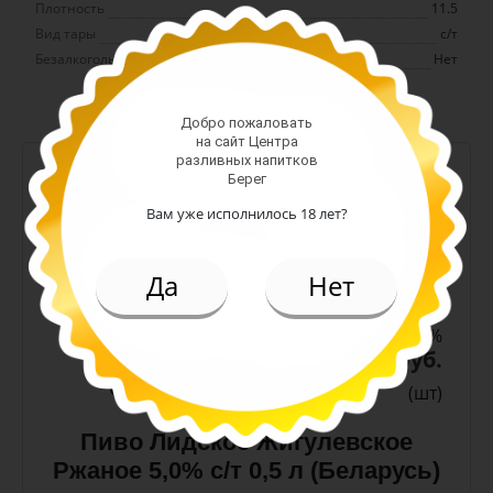
Плотность
11.5
Вид тары
с/т
Безалкогольное
Нет
Добро пожаловать
на сайт Центра
разливных напитков
-
+
Берег
Арт. 10990
Вам уже исполнилось 18 лет?
Да
Нет
темное
Алк: 5%
Плотность: 11.6%
186.00 руб.
(шт)
Пиво Лидское Жигулевское
Ржаное 5,0% с/т 0,5 л (Беларусь)