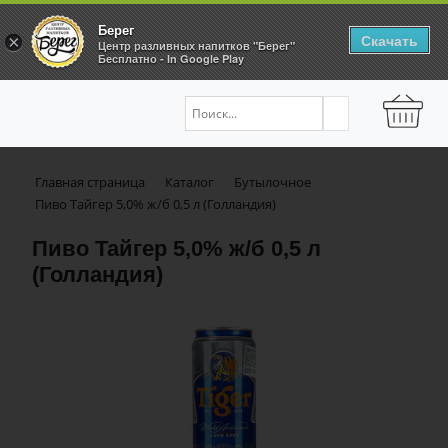
Берег
Скачать
×
Центр разливных напитков "Берег"
Бесплатно - In Google Play
Главная страница
Каталог
Бутылочное
Пиво Тайгер 5,0% ж/б 0,5 л (Голландия)
Пиво Тайгер 5,0% ж/б 0,5 л
(Голландия)