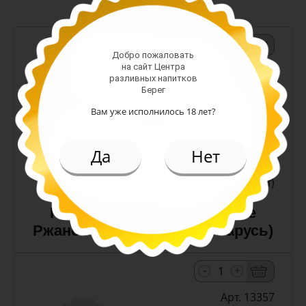
-
+
Добро пожаловать
на сайт Центра
Арт. 10990
разливных напитков
Берег
Вам уже исполнилось 18 лет?
темное
Алк: 5%
Плотность: 11.6%
Да
Нет
186.00 руб.
(шт)
Пиво Лидское Жигулевское
Ржаное 5,0% с/т 0,5 л (Беларусь)
-
+
Арт. 13357