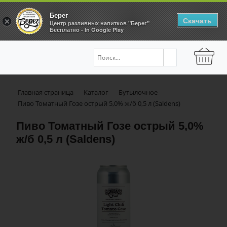
Берег
Скачать
×
Центр разливных напитков "Берег"
Бесплатно - In Google Play
Главная страница
Каталог
Бутылочное
Пиво Томатный Гозе острый 5,0% ж/б 0,5 л (Saldens)
Пиво Томатный Гозе острый 5,0%
ж/б 0,5 л (Saldens)