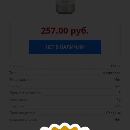
257.00 руб.
НЕТ В НАЛИЧИИ
Артикул
11107
Тип
фруктовое
Фильтрация
Нет
Стиль
Гозе
Процент алкоголя
5
Плотность
15
Вид тары
ж/б
Производитель
Салденс
Безалкогольное
Нет