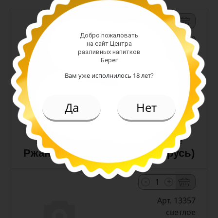
-
+
Добро пожаловать
Арт. 10990
на сайт Центра
разливных напитков
Берег
темное
Вам уже исполнилось 18 лет?
Алк: 5%
Плотность: 11.6%
186.00 руб.
Да
Нет
(шт)
Пиво Лидское Жигулевское
Ржаное 5,0% с/т 0,5 л (Беларусь)
-
+
Арт. 13357
светлое