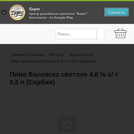
Берег
Скачать
×
Центр разливных напитков "Берег"
Бесплатно - In Google Play
Главная страница
Каталог
Бутылочное
Пиво Валевско светлое 4,8 % с/ т 0,5 л (Сербия)
Пиво Валевско светлое 4,8 % с/ т
0,5 л (Сербия)