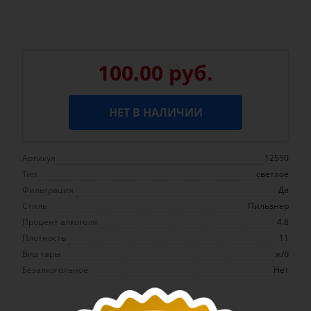
100.00 руб.
НЕТ В НАЛИЧИИ
Артикул
12550
Тип
светлое
Фильтрация
Да
Стиль
Пильзнер
Процент алкоголя
4.8
Плотность
11
Вид тары
ж/б
Безалкогольное
Нет