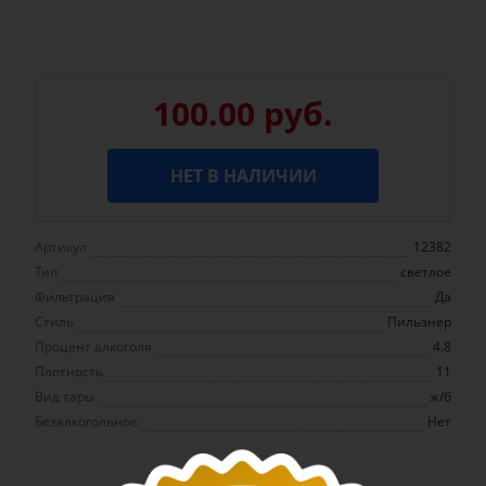
100.00 руб.
НЕТ В НАЛИЧИИ
Артикул
12382
Тип
светлое
Фильтрация
Да
Стиль
Пильзнер
Процент алкоголя
4.8
Плотность
11
Вид тары
ж/б
Безалкогольное
Нет