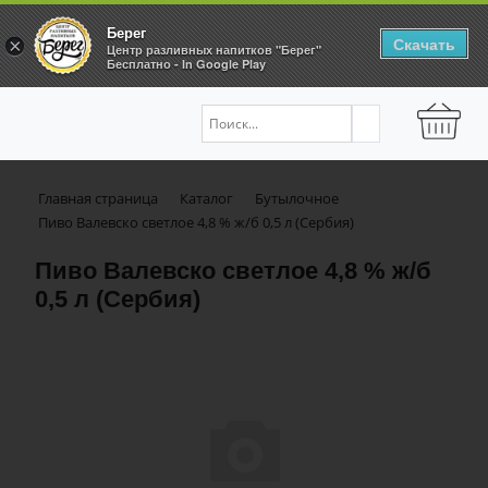
Берег
Скачать
×
Центр разливных напитков "Берег"
Бесплатно - In Google Play
Главная страница
Каталог
Бутылочное
Пиво Валевско светлое 4,8 % ж/б 0,5 л (Сербия)
Пиво Валевско светлое 4,8 % ж/б
0,5 л (Сербия)