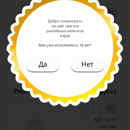
-
+
Добро пожаловать
Арт. 10990
на сайт Центра
разливных напитков
Берег
темное
Вам уже исполнилось 18 лет?
Алк: 5%
Плотность: 11.6%
186.00 руб.
Да
Нет
(шт)
Пиво Лидское Жигулевское
Ржаное 5,0% с/т 0,5 л (Беларусь)
-
+
Арт. 13357
светлое