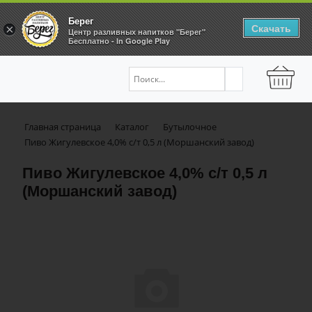
Берег
Скачать
×
Центр разливных напитков "Берег"
Бесплатно - In Google Play
Главная страница
Каталог
Бутылочное
Пиво Жигулевское 4,0% с/т 0,5 л (Моршанский завод)
Пиво Жигулевское 4,0% с/т 0,5 л
(Моршанский завод)