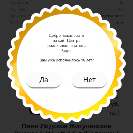
Плотность
10
Вид тары
ж/б
Производитель
Лидское пиво
Безалкогольное
Нет
Добро пожаловать
на сайт Центра
разливных напитков
Берег
-
+
Вам уже исполнилось 18 лет?
Арт. 10990
Да
Нет
темное
Алк: 5%
Плотность: 11.6%
186.00 руб.
(шт)
Пиво Лидское Жигулевское