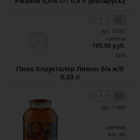
Ржаное 5,0% с/т 0,5 л (Беларусь)
-
+
Арт. 13357
светлое
189.00 руб.
(шт)
Пиво Клаусталер Лимон б/а ж/б
0,33 л
-
+
Арт. 11041
светлое
Алк: 4%