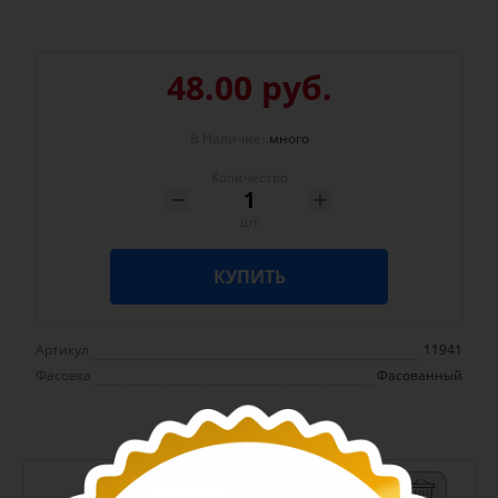
48.00 руб.
В Наличие:
много
Количество
шт
КУПИТЬ
Артикул
11941
Фасовка
Фасованный
-
+