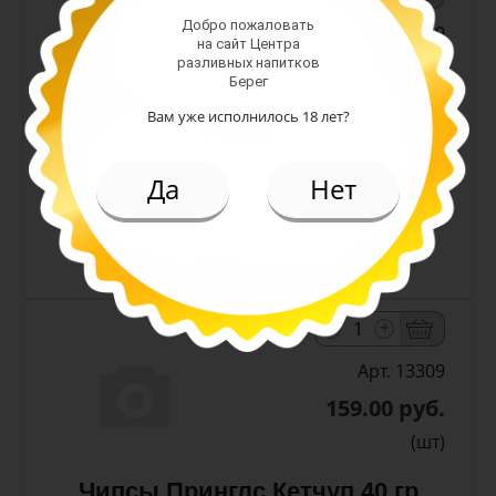
Добро пожаловать
Арт. 11239
на сайт Центра
разливных напитков
Берег
Вам уже исполнилось 18 лет?
119.00 руб.
Да
Нет
(шт)
Чипсы Лейс Краб 70 гр
-
+
Арт. 13309
159.00 руб.
(шт)
Чипсы Принглс Кетчуп 40 гр