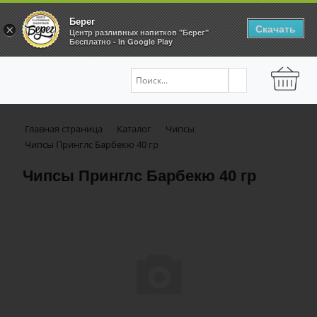
Берег
Скачать
×
Центр разливных напитков "Берег"
Бесплатно - In Google Play
Главная страница
Каталог
Чипсы
Чипсы Принглс Барбекю 40 гр
Чипсы Принглс Барбекю 40 гр