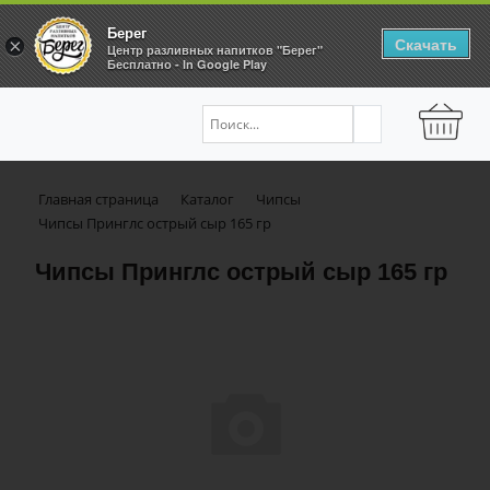
Берег
Скачать
×
Центр разливных напитков "Берег"
Бесплатно - In Google Play
Главная страница
Каталог
Чипсы
Чипсы Принглс острый сыр 165 гр
Чипсы Принглс острый сыр 165 гр