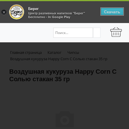
Берег
Скачать
×
Центр разливных напитков "Берег"
Бесплатно - In Google Play
Главная страница
Каталог
Чипсы
Воздушная кукуруза Happy Corn С Солью стакан 35 гр
Воздушная кукуруза Happy Corn С
Солью стакан 35 гр