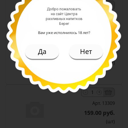
-
+
Добро пожаловать
на сайт Центра
Арт. 11239
разливных напитков
Берег
Вам уже исполнилось 18 лет?
Да
Нет
119.00 руб.
(шт)
Чипсы Лейс Краб 70 гр
-
+
Арт. 13309
159.00 руб.
(шт)