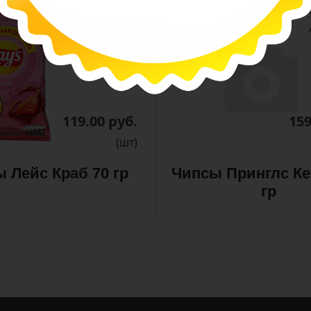
-
-
+
Арт. 11239
119.00 руб.
159
(шт)
 Лейс Краб 70 гр
Чипсы Принглс Ке
гр