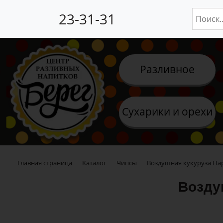
23-31-31
Разливное
Сухарики и орехи
Главная страница
Каталог
Чипсы
Воздушная кукуруза Hap
Возду