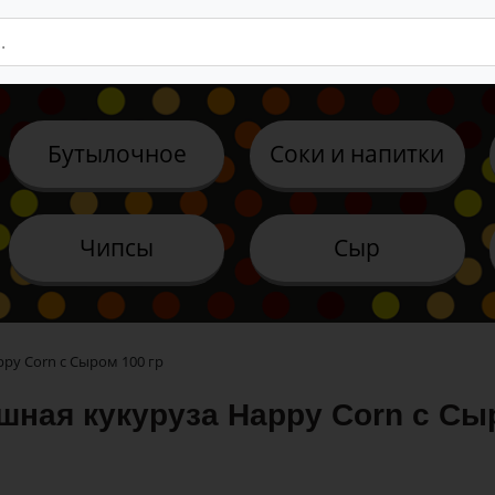
Бутылочное
Соки и напитки
Чипсы
Сыр
py Corn с Сыром 100 гр
шная кукуруза Happy Corn с Сы