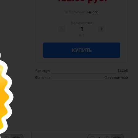
В Наличие:
много
Количество
шт
КУПИТЬ
Артикул
12260
Фасовка
Фасованный