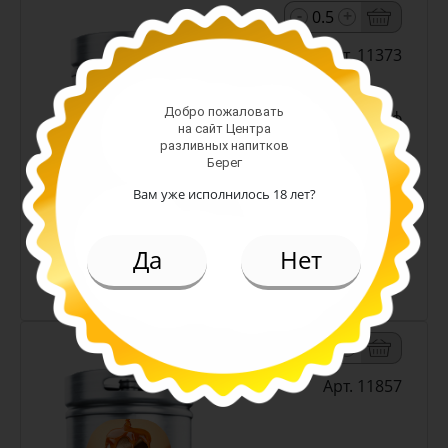
-
+
Арт. 11373
Добро пожаловать
светлое н/ф
на сайт Центра
Алк: 4.5%
разливных напитков
Плотность: 12%
Берег
219.00 руб.
Вам уже исполнилось 18 лет?
(л.)
Да
Нет
Пиво Снежный Эль белое н/ф
4,5% (Кожевниково)
-
+
Арт. 11857