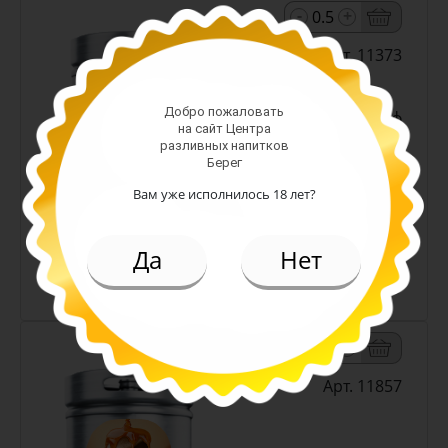
-
+
Арт. 11373
Добро пожаловать
светлое н/ф
на сайт Центра
Алк: 4.5%
разливных напитков
Плотность: 12%
Берег
219.00 руб.
Вам уже исполнилось 18 лет?
(л.)
Да
Нет
Пиво Снежный Эль белое н/ф
4,5% (Кожевниково)
-
+
Арт. 11857