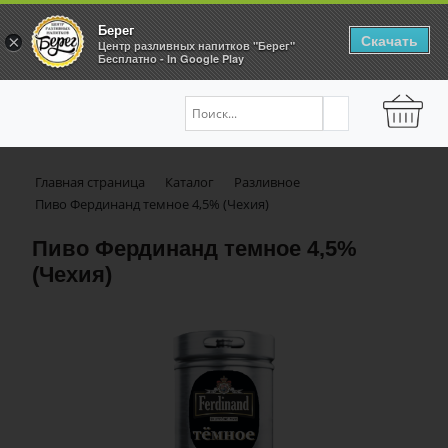
Берег
Скачать
×
Центр разливных напитков "Берег"
Бесплатно - In Google Play
Главная страница
Каталог
Разливное
Пиво Фердинанд темное 4,5% (Чехия)
Пиво Фердинанд темное 4,5%
(Чехия)