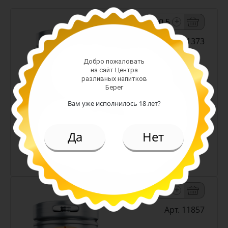
-
+
Арт. 11373
Добро пожаловать
на сайт Центра
светлое н/ф
разливных напитков
Алк: 4.5%
Берег
Плотность: 12%
Вам уже исполнилось 18 лет?
219.00 руб.
(л.)
Да
Нет
Пиво Снежный Эль белое н/ф
4,5% (Кожевниково)
-
+
Арт. 11857