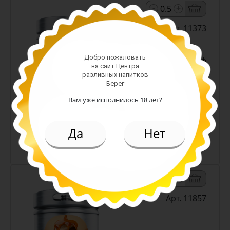
-
+
Арт. 11373
Добро пожаловать
светлое н/ф
на сайт Центра
Алк: 4.5%
разливных напитков
Плотность: 12%
Берег
219.00 руб.
Вам уже исполнилось 18 лет?
(л.)
Да
Нет
Пиво Снежный Эль белое н/ф
4,5% (Кожевниково)
-
+
Арт. 11857