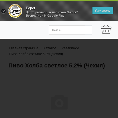
Берег
Скачать
×
Центр разливных напитков "Берег"
Бесплатно - In Google Play
Главная страница
Каталог
Разливное
Пиво Холба светлое 5,2% (Чехия)
Пиво Холба светлое 5,2% (Чехия)