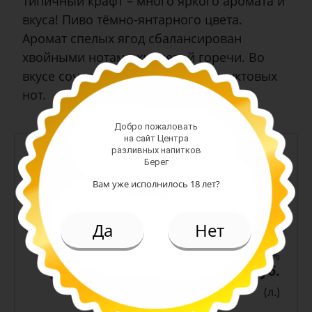
Типичный крафт – много яркого аромата и
вкуса! Пиво тёмно-янтарного цвета.
Аромат спелых ягод сбалансирован
хвойными нотами хмелевой горечи. Во
вкусе сочетание цитрусовых и фруктовых
нот.
Добро пожаловать
на сайт Центра
-
+
разливных напитков
Берег
Арт. 11373
Вам уже исполнилось 18 лет?
светлое н/ф
Да
Нет
Алк: 4.5%
Плотность: 12%
219.00 руб.
(л.)