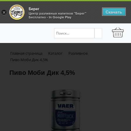
Берег
Скачать
×
Центр разливных напитков "Берег"
Бесплатно - In Google Play
Главная страница
Каталог
Разливное
Пиво Моби Дик 4,5%
Пиво Моби Дик 4,5%