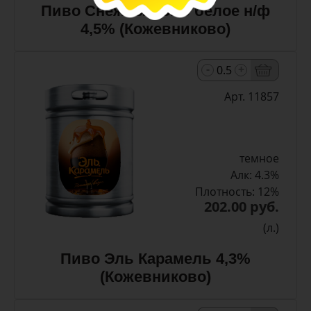
Пиво Снежный Эль белое н/ф
4,5% (Кожевниково)
-
+
Арт. 11857
темное
Алк: 4.3%
Плотность: 12%
202.00 руб.
(л.)
Пиво Эль Карамель 4,3%
(Кожевниково)