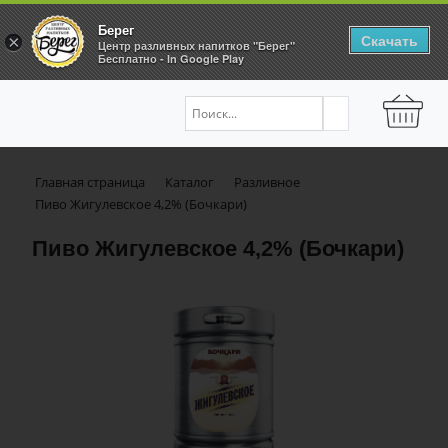
Берег
Скачать
×
Центр разливных напитков "Берег"
Бесплатно - In Google Play
Главная страница
Каталог
Разливное
Пиво Жигулевское 4,2% (Бочкари)
Пиво Жигулевское 4,2% (Бочкари)