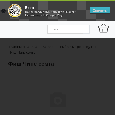
Берег
Скачать
×
Центр разливных напитков "Берег"
Бесплатно - In Google Play
Главная страница
Каталог
Рыба и морепродукты
Фиш Чипс семга
Фиш Чипс семга