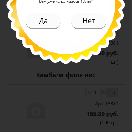
(шт)
Вам уже исполнилось 18 лет?
Камбала стружка вес
Да
Нет
-
+
Арт. 13381
588.00 руб.
(шт)
Камбала филе вес
-
+
Арт. 13382
165.80 руб.
(100 гр.)