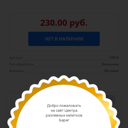
230.00 руб.
НЕТ В НАЛИЧИИ
Артикул
13010
Тип обработки
Вяленная
Фасовка
Весовой
-
+
Добро пожаловать
Арт. 13380
на сайт Центра
разливных напитков
588.00 руб.
Берег