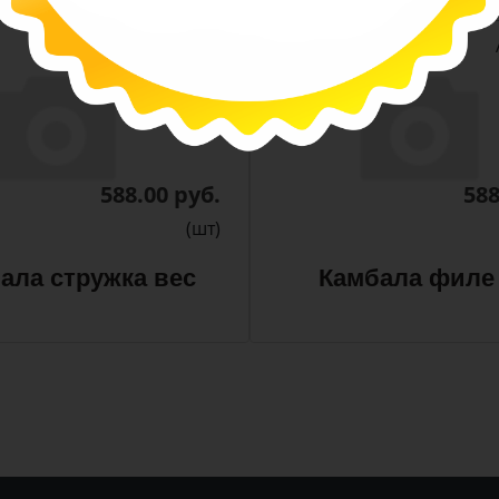
-
-
+
Арт. 13380
588.00 руб.
588
(шт)
ала стружка вес
Камбала филе