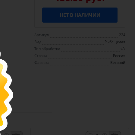
НЕТ В НАЛИЧИИ
Артикул
224
Вид
Рыба целая
Тип обработки
х/к
Страна
Россия
Фасовка
Весовой