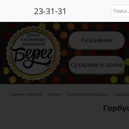
23-31-31
Разливное
Сухарики и орехи
Главная страница
Каталог
Рыба и морепродукты
Горбуша
Горбу