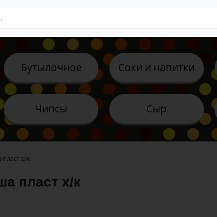
Бутылочное
Соки и напитки
Чипсы
Сыр
 пласт х/к
ша пласт х/к