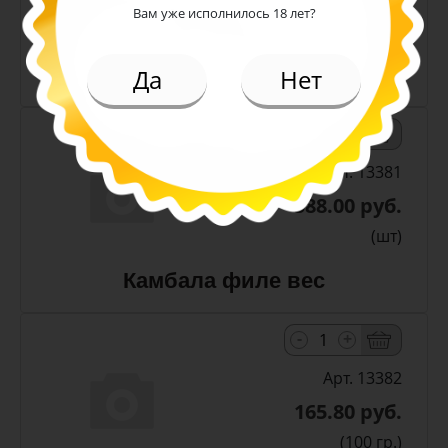
Вам уже исполнилось 18 лет?
(шт)
Камбала стружка вес
Да
Нет
-
+
Арт. 13381
588.00 руб.
(шт)
Камбала филе вес
-
+
Арт. 13382
165.80 руб.
(100 гр.)