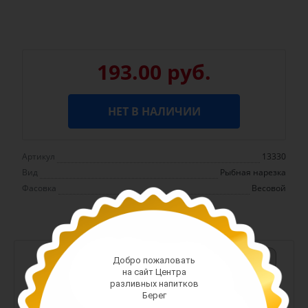
193.00 руб.
НЕТ В НАЛИЧИИ
Артикул
13330
Вид
Рыбная нарезка
Фасовка
Весовой
-
+
Добро пожаловать
на сайт Центра
Арт. 13380
разливных напитков
Берег
588.00 руб.