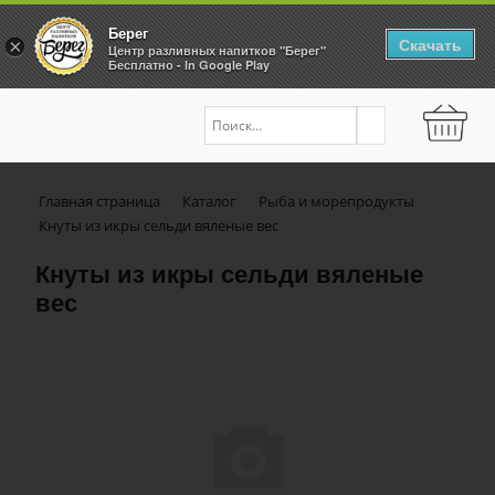
Берег
Скачать
×
Центр разливных напитков "Берег"
Бесплатно - In Google Play
Главная страница
Каталог
Рыба и морепродукты
Кнуты из икры сельди вяленые вес
Кнуты из икры сельди вяленые
вес