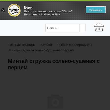
Берег
Скачать
×
Центр разливных напитков "Берег"
Бесплатно - In Google Play
Главная страница
Каталог
Рыба и морепродукты
Минтай стружка солено-сушеная с перцем
Минтай стружка солено-сушеная с
перцем