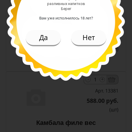
разливных напитков
Берег
-
+
Вам уже исполнилось 18 лет?
Арт. 13380
Да
Нет
588.00 руб.
(шт)
Камбала стружка вес
-
+
Арт. 13381
588.00 руб.
(шт)
Камбала филе вес