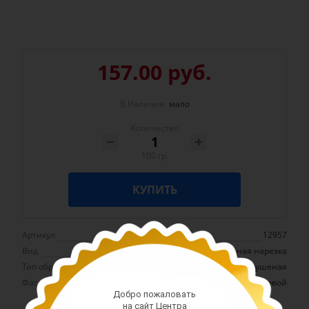
157.00 руб.
В Наличие:
мало
Количество
100 гр.
КУПИТЬ
Артикул
12957
Вид
Рыбная нарезка
Тип обработки
Сушеная
Фасовка
Весовой
Добро пожаловать
на сайт Центра