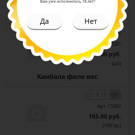
(шт)
Вам уже исполнилось 18 лет?
Камбала стружка вес
Да
Нет
-
+
Арт. 13381
588.00 руб.
(шт)
Камбала филе вес
-
+
Арт. 13382
165.80 руб.
(100 гр.)