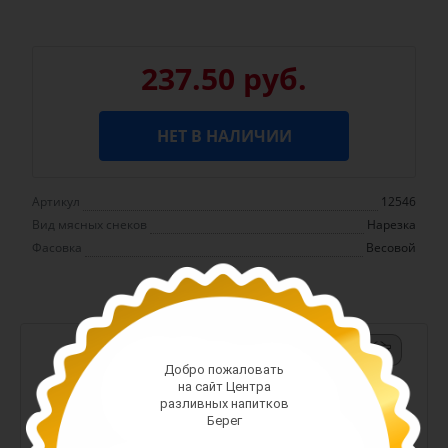
237.50 руб.
НЕТ В НАЛИЧИИ
Артикул
12546
Вид мясных снеков
Нарезка
Фасовка
Весовой
-
+
Добро пожаловать
Арт. 13380
на сайт Центра
разливных напитков
588.00 руб.
Берег