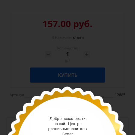
157.00 руб.
В Наличие:
много
Количество
шт
КУПИТЬ
Артикул
12685
Добро пожаловать
на сайт Центра
-
+
разливных напитков
Берег