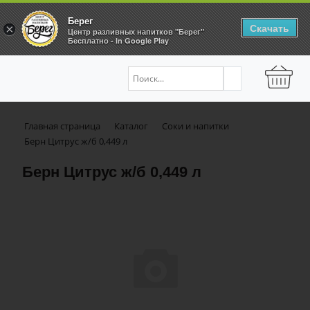
Берег
Скачать
×
Центр разливных напитков "Берег"
Бесплатно - In Google Play
Главная страница
Каталог
Соки и напитки
Берн Цитрус ж/б 0,449 л
Берн Цитрус ж/б 0,449 л