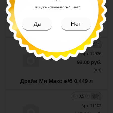
Арт. 13300
Вам уже исполнилось 18 лет?
187.00 руб.
(шт)
Да
Нет
Чай Липтон Малина пэт 1 л
-
+
Арт. 12926
93.00 руб.
(шт)
Драйв Ми Макс ж/б 0,449 л
-
+
Арт. 11102