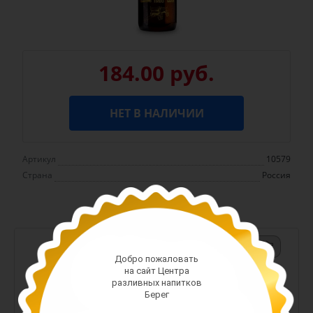
184.00 руб.
НЕТ В НАЛИЧИИ
Артикул
10579
Страна
Россия
-
+
Добро пожаловать
Арт. 13300
на сайт Центра
разливных напитков
187.00 руб.
Берег