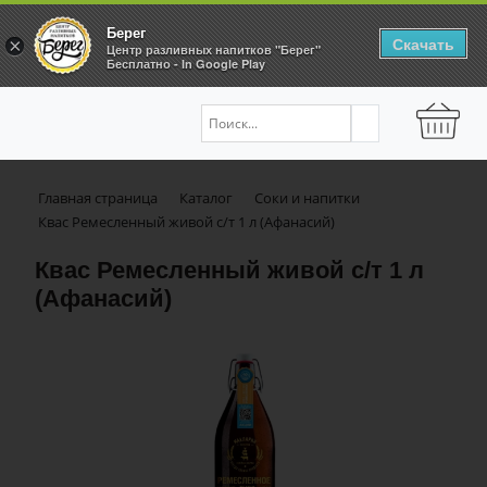
Берег
Скачать
×
Центр разливных напитков "Берег"
Бесплатно - In Google Play
Главная страница
Каталог
Соки и напитки
Квас Ремесленный живой с/т 1 л (Афанасий)
Квас Ремесленный живой с/т 1 л
(Афанасий)