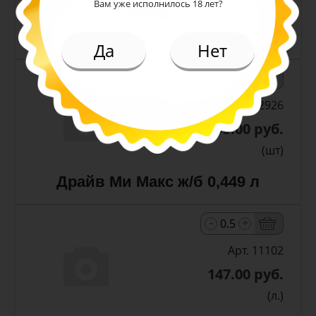
(шт)
Вам уже исполнилось 18 лет?
Чай Липтон Малина пэт 1 л
Да
Нет
-
+
Арт. 12926
93.00 руб.
(шт)
Драйв Ми Макс ж/б 0,449 л
-
+
Арт. 11102
147.00 руб.
(л.)