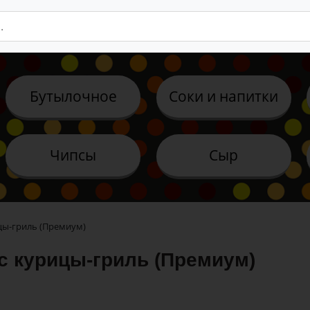
Бутылочное
Соки и напитки
Чипсы
Сыр
цы-гриль (Премиум)
с курицы-гриль (Премиум)