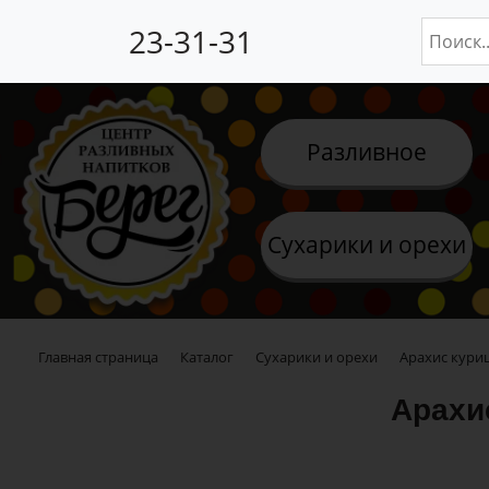
23-31-31
Разливное
Сухарики и орехи
Главная страница
Каталог
Сухарики и орехи
Арахис кури
Арахи