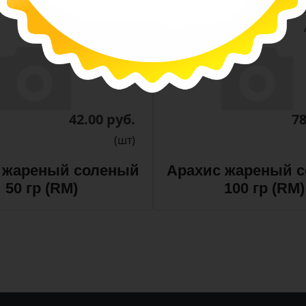
-
-
+
Арт. 13411
42.00 руб.
78
(шт)
 жареный соленый
Арахис жареный 
50 гр (RM)
100 гр (RM)