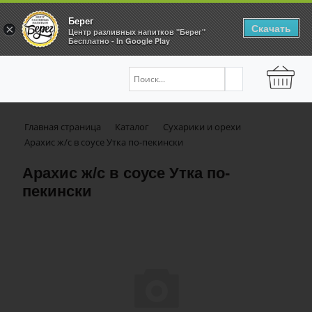
Берег
Скачать
×
Центр разливных напитков "Берег"
Бесплатно - In Google Play
Главная страница
Каталог
Сухарики и орехи
Арахис ж/с в соусе Утка по-пекински
Арахис ж/с в соусе Утка по-
пекински