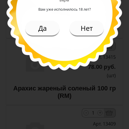
Берег
(шт)
Вам уже исполнилось 18 лет?
Арахис жареный соленый 50 гр
Да
Нет
(RM)
-
+
Арт. 13415
78.00 руб.
(шт)
Арахис жареный соленый 100 гр
(RM)
-
+
Арт. 13409