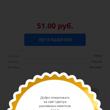
51.00 руб.
НЕТ В НАЛИЧИИ
Артикул
10662
Страна
Россия
Фасовка
Весовой
-
+
Добро пожаловать
Арт. 13411
на сайт Центра
разливных напитков
42.00 руб.