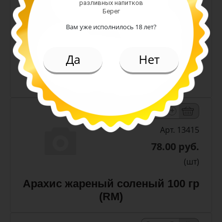
разливных напитков
Берег
Арт. 13411
Вам уже исполнилось 18 лет?
42.00 руб.
(шт)
Да
Нет
Арахис жареный соленый 50 гр
(RM)
-
+
Арт. 13415
78.00 руб.
(шт)
Арахис жареный соленый 100 гр
(RM)