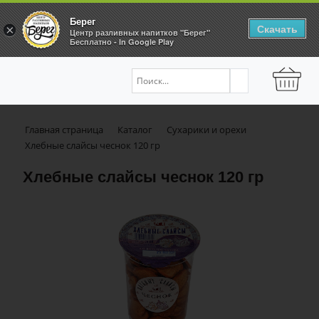
Берег
Скачать
×
Центр разливных напитков "Берег"
Бесплатно - In Google Play
Главная страница
Каталог
Сухарики и орехи
Хлебные слайсы чеснок 120 гр
Хлебные слайсы чеснок 120 гр