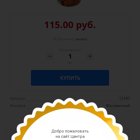
115.00 руб.
В Наличие:
много
Количество
шт
КУПИТЬ
Артикул
12187
Фасовка
Фасованный
Добро пожаловать
-
+
на сайт Центра