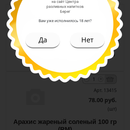
на сайт Центра
разливных напитков
-
+
Берег
Вам уже исполнилось 18 лет?
Арт. 13411
42.00 руб.
Да
Нет
(шт)
Арахис жареный соленый 50 гр
(RM)
-
+
Арт. 13415
78.00 руб.
(шт)
Арахис жареный соленый 100 гр
(RM)