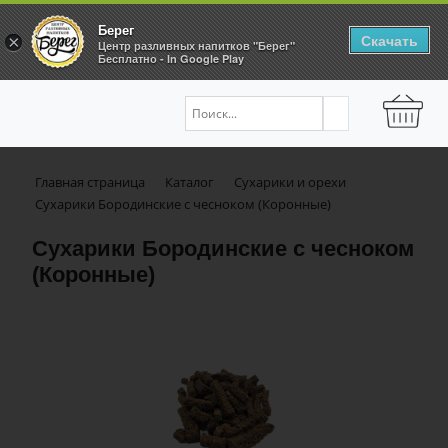
Берег
Скачать
×
Центр разливных напитков "Берег"
Бесплатно - In Google Play
Главная страница
Каталог
Сухарики и орехи
Сухарики Бородинские с чесноком (Коронные)
Сухарики Бородинские с чесноком
(Коронные)