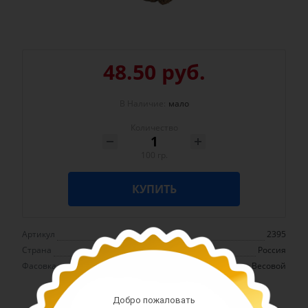
48.50 руб.
В Наличие:
мало
Количество
100 гр.
КУПИТЬ
Артикул
2395
Страна
Россия
Фасовка
Весовой
Добро пожаловать