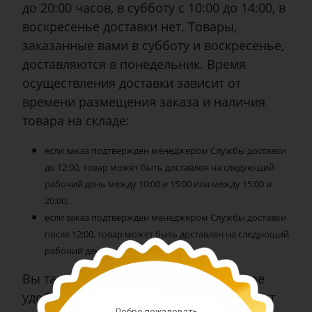
до 20:00 часов, в субботу с 10:00 до 14:00, в
воскресенье доставки нет. Товары,
заказанные вами в субботу и воскресенье,
доставляются в понедельник. Время
осуществления доставки зависит от
времени размещения заказа и наличия
товара на складе:
если заказ подтвержден менеджером Службы доставки
до 12:00, товар может быть доставлен на следующий
рабочий день между 10:00 и 15:00 или между 15:00 и
20:00;
если заказ подтвержден менеджером Службы доставки
после 12:00, товар может быть доставлен на следующий
рабочий день между 15:00 и 18:00.
Вы также можете указать любое другое
удобное время доставки, и покупка будет
Добро пожаловать