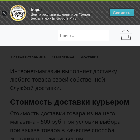
Берег
Скачать
×
Центр разливных напитков "Берег"
Бесплатно - In Google Play
Главная страница
О магазине
Доставка
Интернет-магазин выполняет доставку
любого товара своей собственной
Службой доставки.
Стоимость доставки курьером
Стоимость доставки товара из нашего
магазина - 500 руб, при условии выбора
при заказе товара в качестве способа
доставки нашим курьером.