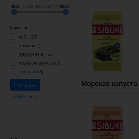
48.00
243.50
439.00
634.50
830.00
Виды чипсы
лейс (
28
)
принглс (
1
)
кукурузные (
12
)
морская капуста (
6
)
попкорн (
8
)
Морская капуста 