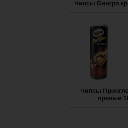
Чипсы Бингрэ кре
Чипсы Принглс
пряные 16