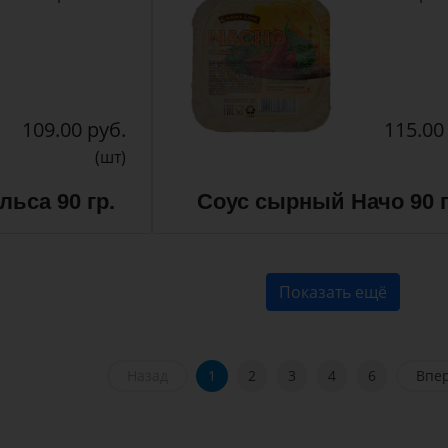
109.00 руб.
115.00
(шт)
ьса 90 гр.
Соус сырный Начо 90 г
Показать ещё
Назад
1
2
3
4
6
Впе