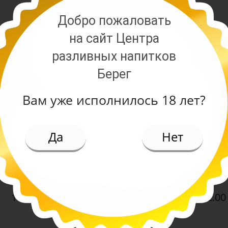
Добро пожаловать
82.00 руб.
83.00
на сайт Центра
(шт)
(10
разливных напитков
а Корейское
Чипсы кукурузные Делик
Берег
5 гр
Начос барбекю
Вам уже исполнилось 18 лет?
-
-
+
+
Арт. 8750
Арт
Да
Нет
102.00 руб.
102.00
(шт)