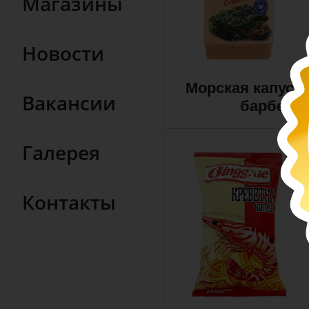
Магазины
Новости
Морская капуст
Вакансии
барбекю 
Галерея
Контакты