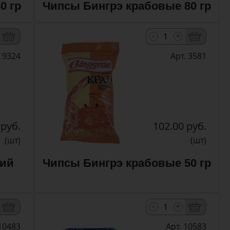
0 гр
Чипсы Бингрэ крабовые 80 гр
-
+
. 9324
Арт. 3581
 руб.
102.00 руб.
(шт)
(шт)
кий
Чипсы Бингрэ крабовые 50 гр
-
+
 10483
Арт. 10583