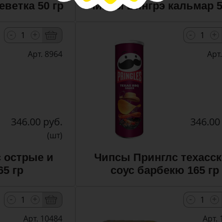
ветка 50 гр
Чипсы Бингрэ кальмар 5
-
-
+
+
Арт. 8964
Арт
346.00 руб.
346.00
(шт)
 острые и
Чипсы Принглс техасс
5 гр
соус барбекю 165 гр
-
-
+
+
Арт. 10484
Арт.