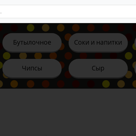
Бутылочное
Соки и напитки
Чипсы
Сыр