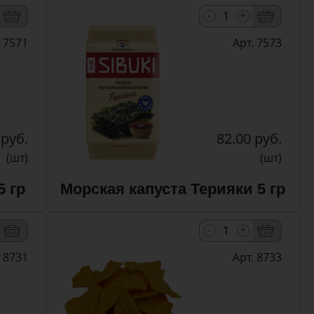
-
+
. 7571
Арт. 7573
 руб.
82.00 руб.
(шт)
(шт)
5 гр
Морская капуста Терияки 5 гр
-
+
. 8731
Арт. 8733