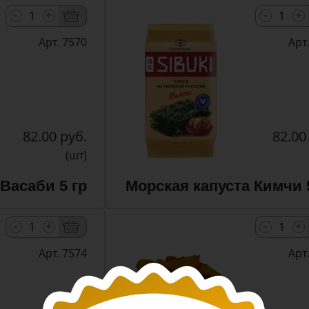
-
-
+
+
Арт. 7570
Арт
82.00 руб.
82.00
(шт)
Васаби 5 гр
Морская капуста Кимчи 
-
-
+
+
Арт. 7574
Арт