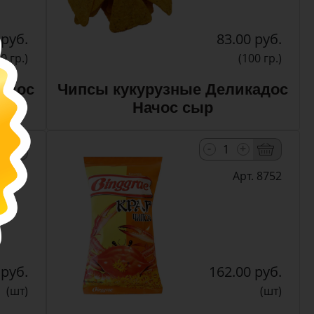
 руб.
83.00 руб.
0 гр.)
(100 гр.)
адос
Чипсы кукурузные Деликадос
Начос сыр
-
+
. 8751
Арт. 8752
 руб.
162.00 руб.
(шт)
(шт)