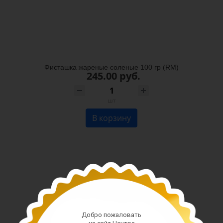
Фисташка жареные соленые 100 гр (RM)
245.00 руб.
шт
В корзину
Добро пожаловать