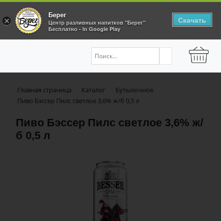
Берег
Скачать
×
Центр разливных напитков "Берег"
Бесплатно - In Google Play
Главная страница
Каталог
Бутылочное
Пиво Бэссер Пилс светлое 3,6% ж/б 0,5 л
Пиво Бэссер Пилс светлое 3,6% ж/
б 0,5 л