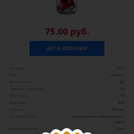
75.00 руб.
НЕТ В НАЛИЧИИ
Артикул
3953
Тип
светлое
Фильтрация
Да
Процент алкоголя
3.6
Плотность
10
Вид тары
ж/б
Страна
Россия
Производитель
Барнаульский пивоваренный
завод
Безалкогольное
Нет