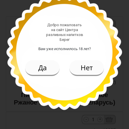
-
+
Добро пожаловать
на сайт Центра
Арт. 10990
разливных напитков
Берег
Вам уже исполнилось 18 лет?
темное
Алк: 5%
Да
Нет
Плотность: 11.6%
186.00 руб.
(шт)
Пиво Лидское Жигулевское
Ржаное 5,0% с/т 0,5 л (Беларусь)
-
+