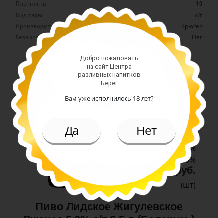
Плотность
10
Вид тары
с/т
Производитель
Крюгер
Безалкогольное
Нет
Добро пожаловать
на сайт Центра
разливных напитков
Берег
-
+
Вам уже исполнилось 18 лет?
Арт. 10990
Да
Нет
темное
Алк: 5%
Плотность: 11.6%
186.00 руб.
(шт)
Пиво Лидское Жигулевское