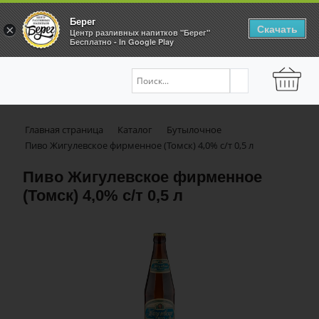
Берег
Скачать
×
Центр разливных напитков "Берег"
Бесплатно - In Google Play
Главная страница
Каталог
Бутылочное
Пиво Жигулевское фирменное (Томск) 4,0% с/т 0,5 л
Пиво Жигулевское фирменное
(Томск) 4,0% с/т 0,5 л