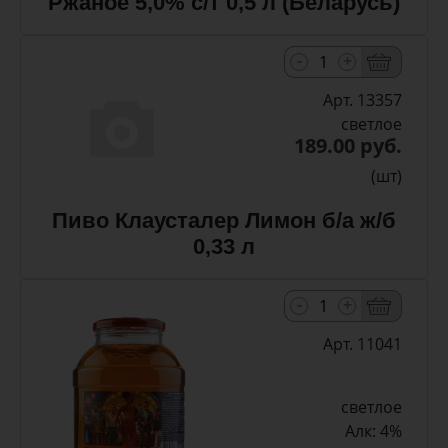
Ржаное 5,0% с/т 0,5 л (Беларусь)
-
+
Арт. 13357
светлое
189.00 руб.
(шт)
Пиво Клаусталер Лимон б/а ж/б
0,33 л
-
+
Арт. 11041
светлое
Алк: 4%