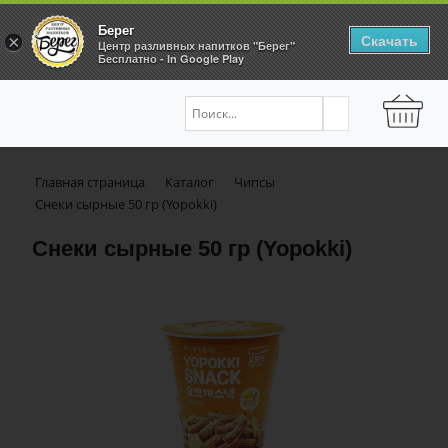
Берег
Скачать
×
Центр разливных напитков "Берег"
Бесплатно - In Google Play
Главная страница
Каталог
Чипсы
Снеки сырные 50 гр (Yopokki)
Снеки сырные 50 гр (Yopokki)