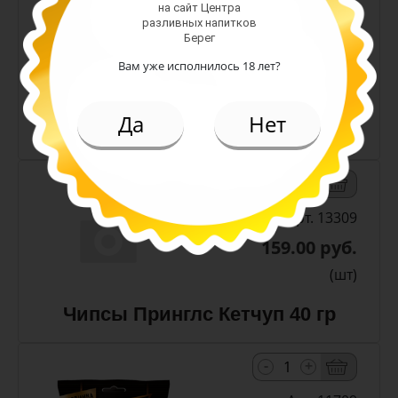
на сайт Центра
разливных напитков
Берег
119.00 руб.
Вам уже исполнилось 18 лет?
(шт)
Да
Нет
Чипсы Лейс Краб 70 гр
-
+
Арт. 13309
159.00 руб.
(шт)
Чипсы Принглс Кетчуп 40 гр
-
+