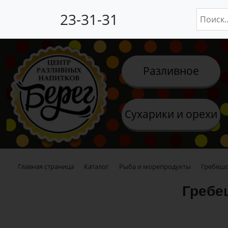
23-31-31
Разливное
Сухарики и орехи
Главная страница
Каталог
Рыба и морепродукты
Гребешо
Гребе