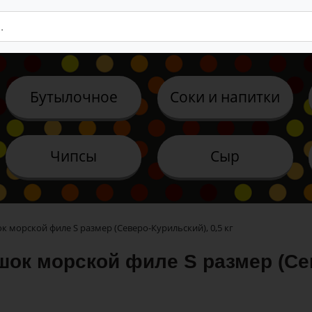
Бутылочное
Соки и напитки
Чипсы
Сыр
к морской филе S размер (Северо-Курильский), 0,5 кг
шок морской филе S размер (Сев