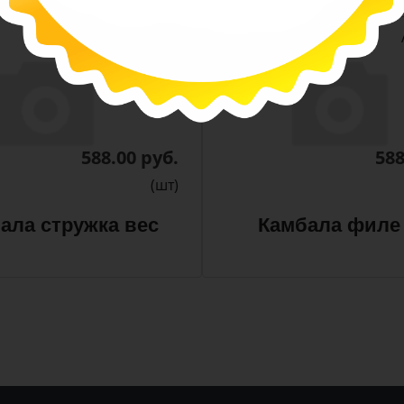
-
-
+
Арт. 13380
588.00 руб.
588
(шт)
ала стружка вес
Камбала филе