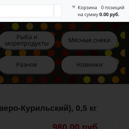
Корзина
0 позиций
на сумму
0.00 руб.
Рыба и
Мясные снеки
морепродукты
Разное
Новинки
еро-Курильский), 0,5 кг
980.00 руб.