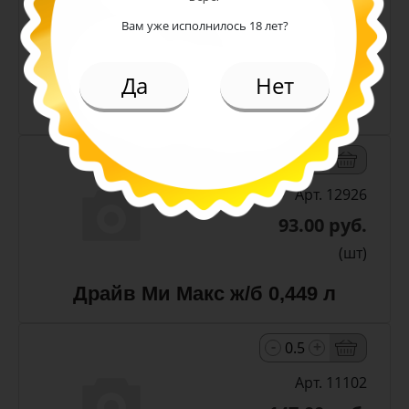
Арт. 13300
Вам уже исполнилось 18 лет?
187.00 руб.
(шт)
Да
Нет
Чай Липтон Малина пэт 1 л
-
+
Арт. 12926
93.00 руб.
(шт)
Драйв Ми Макс ж/б 0,449 л
-
+
Арт. 11102