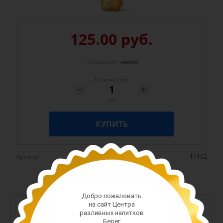
125.00 руб.
В Наличие:
много
Количество
шт
КУПИТЬ
Артикул
11162
Добро пожаловать
на сайт Центра
-
+
разливных напитков
Берег