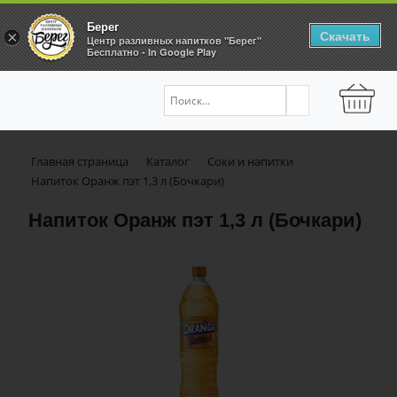
Берег
Скачать
×
Центр разливных напитков "Берег"
Бесплатно - In Google Play
Главная страница
Каталог
Соки и напитки
Напиток Оранж пэт 1,3 л (Бочкари)
Напиток Оранж пэт 1,3 л (Бочкари)