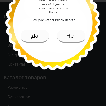
Добро пожаловать
на сайт Центра
разливных напитков
Берег
О магазине
Вам уже исполнилось 18 лет?
Магазины
Да
Нет
Новости
Вакансии
Галерея
Контакты
Каталог товаров
Разливное
Бутылочное