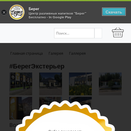
Берег
Скачать
×
Центр разливных напитков "Берег"
Бесплатно - In Google Play
Главная страница
Галерея
Галлерея
#БерегЭкстерьер
Возврат к списку