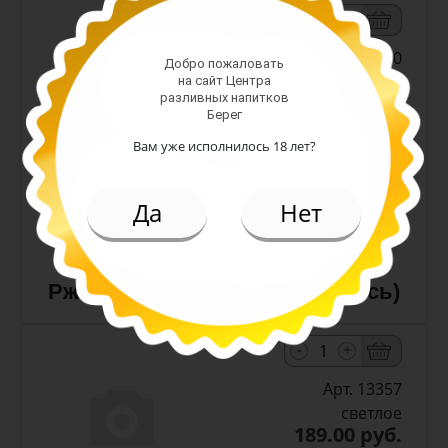
-
+
Арт. 10990
Добро пожаловать
на сайт Центра
разливных напитков
Берег
темное
Алк: 5%
Вам уже исполнилось 18 лет?
Плотность: 11.6%
186.00 руб.
Да
Нет
(шт)
Пиво Лидское Жигулевское
Ржаное 5,0% с/т 0,5 л (Беларусь)
-
+
Арт. 13357
светлое
189.00 руб.