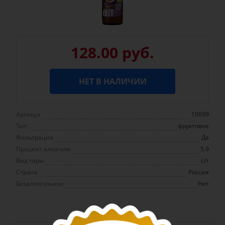
128.00 руб.
НЕТ В НАЛИЧИИ
Артикул
10699
Тип
фруктовое
Фильтрация
Да
Процент алкоголя
5.9
Вид тары
с/т
Страна
Россия
Безалкогольное
Нет