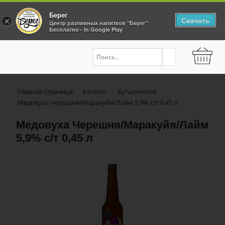
Берег
Скачать
×
Центр разливных напитков "Берег"
Бесплатно - In Google Play
Главная страница
Каталог
Бутылочное
Медовуха Черешня/Маракуйя/Лайм 5,9% с/т 0,45 л
Медовуха Черешня/Маракуйя/Лайм
5,9% с/т 0,45 л